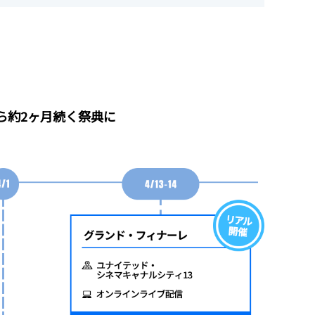
から約2ヶ月続く祭典に