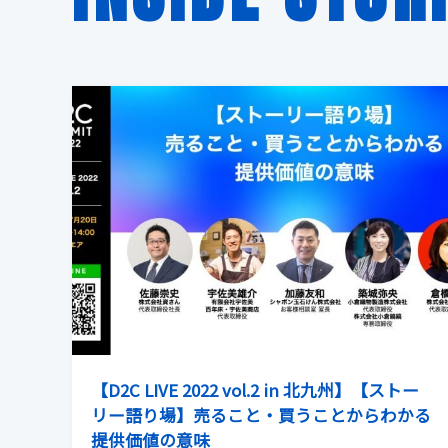
【D2C LIVE 2022 vol.2 in 北九州】【ストー
リー語り場】売ること・買うことからわかる
提供価値の意味