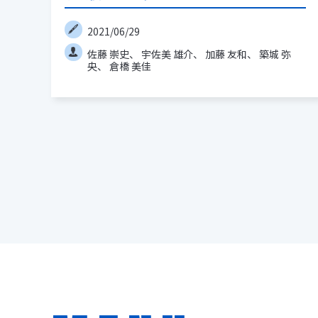
2021/06/29
佐藤 崇史
宇佐美 雄介
加藤 友和
築城 弥
央
倉橋 美佳