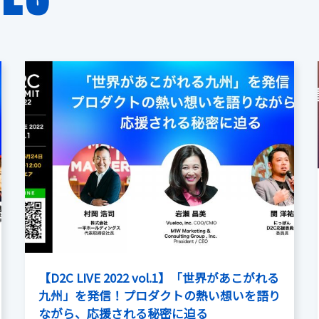
【D2C LIVE 2022 vol.1】「世界があこがれる
九州」を発信！プロダクトの熱い想いを語り
ながら、応援される秘密に迫る