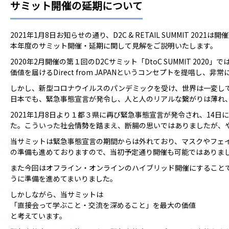
サミット開催の延期について
2021年1月8日お知らせの通り、D2C & RETAIL SUMMIT 202
本年度のサミット開催・延期に関して見解をご説明いたします。
2020年2月開催の第１回のD2Cサミット「DtoC SUMMIT 2020」で
価値を届けるDirect from JAPANというコンセプトを提唱し
しかし、新型コロナウイルスのパンデミックを受け、世界は一変し
日本でも、緊急事態宣言が発令し、人と人のリアルな繋がりは薄れ
2021年1月8日より１都３県に再び緊急事態宣言が発令され、14
た。こういった社会情勢を踏まえ、断腸の思いではありましたが、
当サミットは緊急事態宣言の期間からは外れており、マスクやフェ
の準備も進めておりますので、当初予定通り開催も可能ではありま
また今回はオフライン・オンラインのハイブリッド開催にすること
うに準備を進めてまいりました。
しかしながら、当サミットは
「直接会って学ぶこと・交流を深めること」を最大の価値
と考えています。