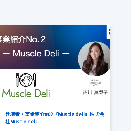
登壇者・事業紹介#02『Muscle deli』株式会
社Muscle deli