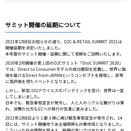
サミット開催の延期について
2021年1月8日お知らせの通り、D2C & RETAIL SUMMIT 2021は
開催延期を決定いたしました。
本年度のサミット開催・延期に関して見解をご説明いたします。
2020年2月開催の第１回のD2Cサミット「DtoC SUMMIT 2020」
では、Direct to Consumerモデルの成功要因を定義し、世界に価
値を届けるDirect from JAPANというコンセプトを提唱し、非常
に高評価を得たイベントとなりました。
しかし、新型コロナウイルスのパンデミックを受け、世界は一変
してしまいました。
日本でも、緊急事態宣言が発令し、人と人のリアルな繋がりは薄
れ、消費の仕方もECへの移行が急激に進みました。
2021年1月8日より１都３県に再び緊急事態宣言が発令され、14
日には、サミット開催地である福岡県も対象地域となりました。
こういった社会情勢を踏まえ、断腸の思いではありましたが、や