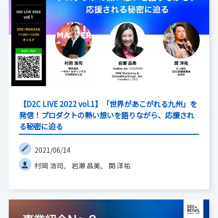
【D2C LIVE 2022 vol.1】「世界があこがれる九州」を
発信！プロダクトの熱い想いを語りながら、応援され
る秘密に迫る
2021/06/14
村岡 浩司
岩瀬 昌美
関 洋祐