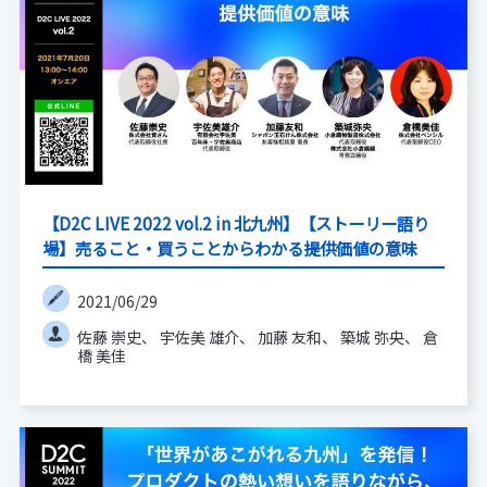
【D2C LIVE 2022 vol.2 in 北九州】【ストーリー語り
場】売ること・買うことからわかる提供価値の意味
2021/06/29
佐藤 崇史
宇佐美 雄介
加藤 友和
築城 弥央
倉
橋 美佳