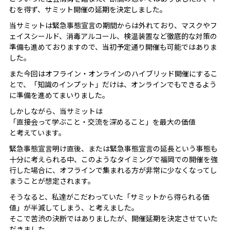
むを得ず、サミット開催の延期を決定しました。
当サミットは緊急事態宣言の期間からは外れており、マスクやフ
ェイスシールド、消毒アルコール、検温装置など徹底的な対策の
準備も進めておりますので、当初予定通り開催も可能ではありま
した。
また今回はオフライン・オンラインのハイブリッド開催にするこ
とで、「知識のインプット」だけは、オンラインでもできるよう
に準備を進めてまいりました。
しかしながら、当サミットは
「直接会って学ぶこと・交流を深めること」を最大の価値
と考えています。
緊急事態宣言明け直後、または緊急事態宣言の延長という事態も
十分に考えられる中、このようなタイミングで福岡での開催を強
行した場合に、オフラインで集まれる方が非常に少なくなってし
まうことが想定されます。
そうなると、私達がこだわっていた「サミットから得られる価
値」が半減してしまう、と考えました。
そこで苦渋の決断ではありましたが、開催延期を決定させていた
だきました。