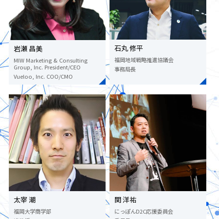
石丸 修平
岩瀬 昌美
福岡地域戦略推進協議会
MIW Marketing & Consulting
Group, Inc. President/CEO
事務局長
Vueloo, Inc. COO/CMO
太宰 潮
関 洋祐
福岡大学商学部
にっぽんD2C応援委員会